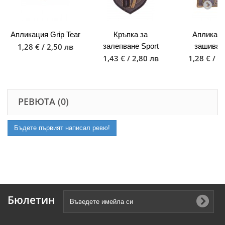
Апликация Grip Tear
Кръпка за
Апликаци
1,28 € / 2,50 лв
залепване Sport
зашиван
1,43 € / 2,80 лв
1,28 € / 2
РЕВЮТА (0)
Бъдете първият написал ревю!
Бюлетин