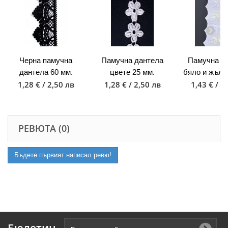
Черна памучна
Памучна дантела
Памучна д
дантела 60 мм.
цвете 25 мм.
бяло и жълто
1,28 € / 2,50 лв
1,28 € / 2,50 лв
1,43 € / 2
РЕВЮТА (0)
Бъдете първият написал ревю!