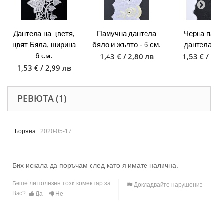
Дантела на цветя,
Памучна дантела
Черна па
цвят Бяла, ширина
бяло и жълто - 6 см.
дантела - 
6 см.
1,43 € / 2,80 лв
1,53 € / 2
1,53 € / 2,99 лв
РЕВЮТА (1)
Боряна
2020-05-17
Бих искала да поръчам след като я имате налична.
Беше ли полезен този коментар за
Докладвайте нарушение
Вас?
Да
Не