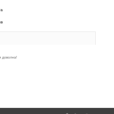
та
лв
м доволна!