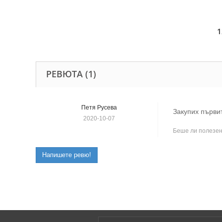
1
РЕВЮТА (1)
Петя Русева
Закупих първит
2020-10-07
Беше ли полезен
Напишете ревю!