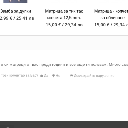
Замба за дупки
Матрица за тик так
Матрица - копче
2,99 € / 25,41 лв
копчета 12,5 mm.
за обличане
15,00 € / 29,34 лв
15,00 € / 29,34 
е си матрици от вас преди години и все още ги ползвам. Много съ
 този коментар за Вас?
Да
Не
Докладвайте нарушение