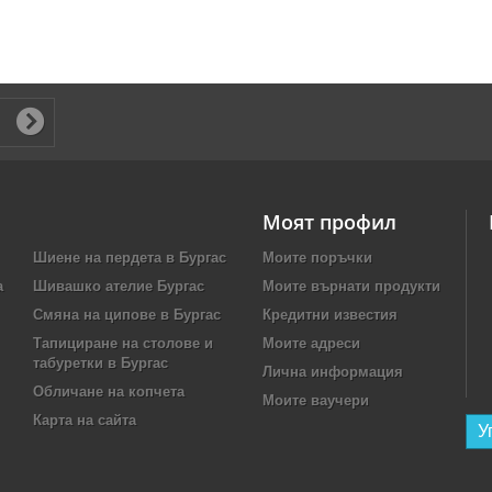
Моят профил
Шиене на пердета в Бургас
Моите поръчки
а
Шивашко ателие Бургас
Моите върнати продукти
Смяна на ципове в Бургас
Кредитни известия
Тапициране на столове и
Моите адреси
табуретки в Бургас
Лична информация
Обличане на копчета
Моите ваучери
Карта на сайта
У