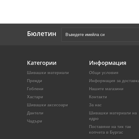
Бюлетин
Категории
Информация
Шивашки материали
Общи условия
Прежди
Информация за доставк
Гоблени
Нашите магазини
Хастари
Контакти
Шивашки аксесоари
За нас
Дантели
Шивашки материали на
едро
Чадъри
Поставяне на тик так
копчета в Бургас