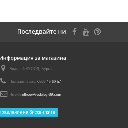
Последвайте ни
Информация за магазина
Водолей-89 ООД, Бургас
Позвънете сега:
0889 46 69 57
Имейл:
office@vodoley-89.com
правление на бисквитките