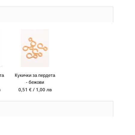
та
Кукички за пердета
- бежови
в
0,51 € / 1,00 лв