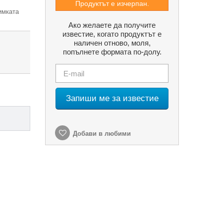
Продуктът е изчерпан.
имката
Ако желаете да получите
известие, когато продуктът е
наличен отново, моля,
попълнете формата по-долу.
Запиши ме за известие
Добави в любими