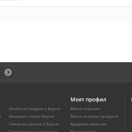
Моят профил
Шиене на пердета в Бургас
Моите поръчки
а
Шивашко ателие Бургас
Моите върнати продукти
Смяна на ципове в Бургас
Кредитни известия
Тапициране на столове и
Моите адреси