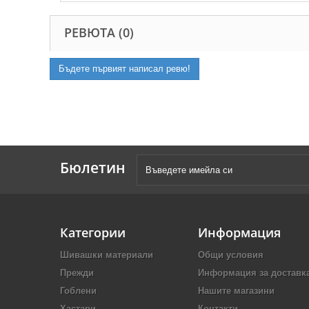
РЕВЮТА (0)
Бъдете първият написал ревю!
Бюлетин
Категории
Информация
Шивашки материали
Общи условия
Прежди
Информация за доставк
Гоблени
Нашите магазини
Хастари
Контакти