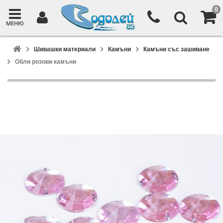
0
МЕНЮ
Шивашки материали
Камъни
Камъни със зашиване
Обли розови камъни