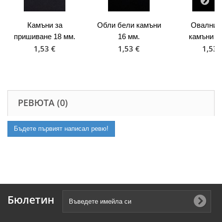
Камъни за
Обли бели камъни
Овални 
пришиване 18 мм.
16 мм.
камъни 2
1,53 €
1,53 €
1,53 
РЕВЮТА (0)
Бъдете първият написал ревю!
Бюлетин