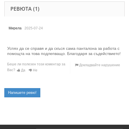
РЕВЮТА (1)
Мирела
2025-07-24
Успях да се справя и да скъся сама панталона за работа с
помощта на това подлепващо. Благодаря за съдействието!
Беше ли полезен този коментар за
Докладвайте нарушение
Вас?
Да
Не
Напишете ревю!