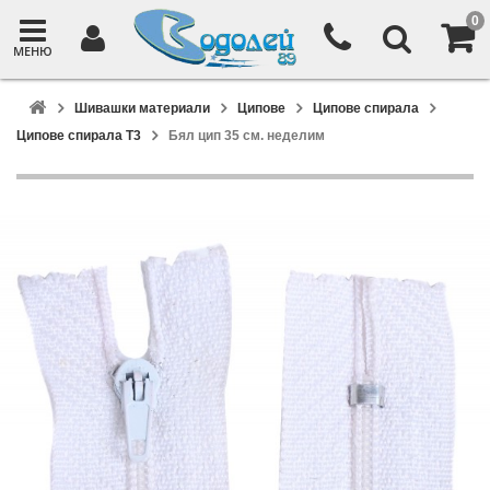
0
МЕНЮ
Шивашки материали
Ципове
Ципове спирала
Ципове спирала T3
Бял цип 35 см. неделим