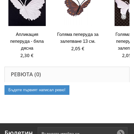
Апликация
Голяма пеперуда за
Голяма 
пеперуда - бяла
залепване 13 см.
пеперуд
дясна
2,05 €
залепв
2,30 €
2,05 
РЕВЮТА (0)
Бъдете първият написал ревю!
Бюлетин