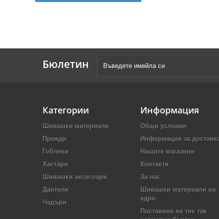
Бюлетин
Категории
Информация
Шивашки материали
Общи условия
Прежди
Информация за доставк
Гоблени
Нашите магазини
Хастари
Контакти
Шивашки аксесоари
За нас
Дантели
Шивашки материали на
едро
Чадъри
Поставяне на тик так