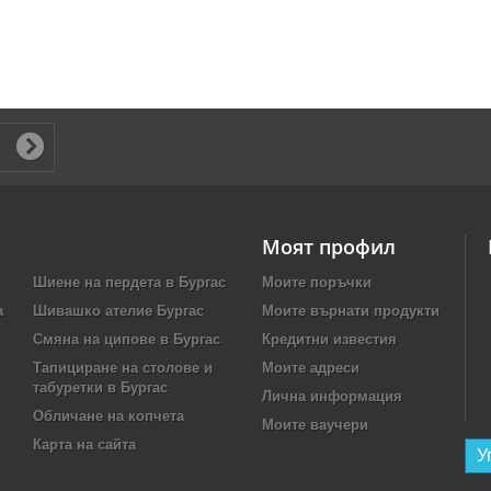
Моят профил
Шиене на пердета в Бургас
Моите поръчки
а
Шивашко ателие Бургас
Моите върнати продукти
Смяна на ципове в Бургас
Кредитни известия
Тапициране на столове и
Моите адреси
табуретки в Бургас
Лична информация
Обличане на копчета
Моите ваучери
Карта на сайта
У