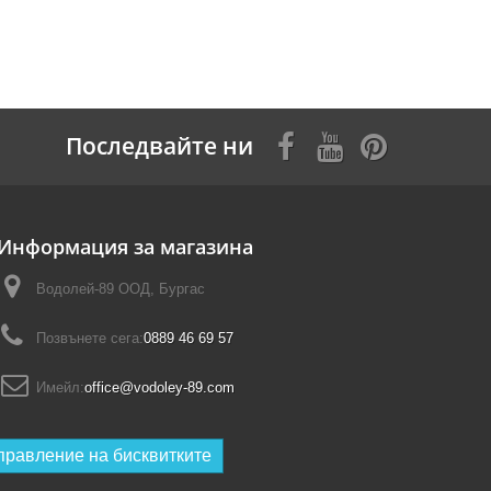
Последвайте ни
Информация за магазина
Водолей-89 ООД, Бургас
Позвънете сега:
0889 46 69 57
Имейл:
office@vodoley-89.com
правление на бисквитките